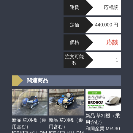
運賃
応相談
定価
440,000 円
応談
価格
注文可能
1
数
関連商品
新品 草刈機（乗
新品 草刈機（乗
新品 草刈機（乗
用含む）
用含む）
用含む）
和同産業 MR-30