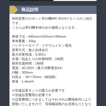
商品説明
和同産業のロボット草刈機MR-301Hクロノスのご紹介
です。
こちらは草刈機本体のみの価格となります。
車体寸法：845mm×520mm×360mm
車体重量：16kg
バッテリータイプ：リチウムイオン電池
誘導方式：無人自律走行
最大作業領域：3,000㎡
充電一回あたりの作業時間：1時間
標準充電時間：1時間
電源：AC100V（最大消費電流3A）
刈幅：300mm
刈高さ：30〜70mm（無段階）
車速：1.6km/h
※別途設置キットの購入が必要です。
※別途設置費用が必要です
※設置費用につきましてはそれぞれの圃場条件により
変動いたしますので、現場確認後のお見積もりとなり